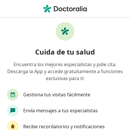
Men
Médico General • Mejoras Públicas, Bucaramanga, Santander
Filtros
Seguro
Mapa
Médicos generales en Mejoras Públicas,
Cuida de tu salud
Bucaramanga
Encuentra los mejores especialistas y pide cita.
Descarga la App y accede gratuitamente a funciones
¿Cuál es tu compañía aseguradora?
exclusivas para ti:
Allianz Seguros S.A.
Gestiona tus visitas fácilmente
Envía mensajes a tus especialistas
Recibe recordatorios y notificaciones