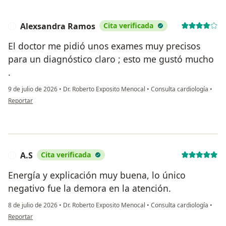
Alexsandra Ramos
Cita verificada
A
El doctor me pidió unos exames muy precisos
para un diagnóstico claro ; esto me gustó mucho
.
9 de julio de 2026
•
Dr. Roberto Exposito Menocal
•
Consulta cardiología
•
en opinión del usuario Alexsandra Ramos
Reportar
A.S
Cita verificada
A
Energía y explicación muy buena, lo único
negativo fue la demora en la atención.
8 de julio de 2026
•
Dr. Roberto Exposito Menocal
•
Consulta cardiología
•
en opinión del usuario A.S
Reportar