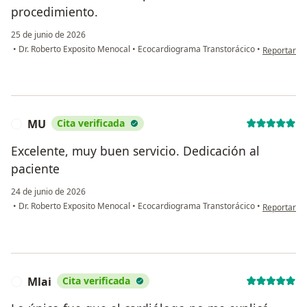
procedimiento.
25 de junio de 2026
en opinión 
•
Dr. Roberto Exposito Menocal
•
Ecocardiograma Transtorácico
•
Reportar
MU
Cita verificada
M
Excelente, muy buen servicio. Dedicación al
paciente
24 de junio de 2026
en opinión 
•
Dr. Roberto Exposito Menocal
•
Ecocardiograma Transtorácico
•
Reportar
Mlai
Cita verificada
M