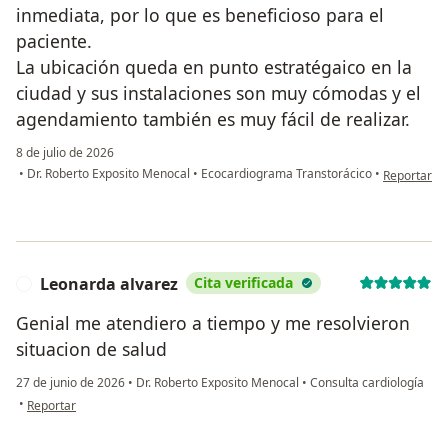
inmediata, por lo que es beneficioso para el
paciente.
La ubicación queda en punto estratégaico en la
ciudad y sus instalaciones son muy cómodas y el
agendamiento también es muy fácil de realizar.
8 de julio de 2026
en opinión d
•
Dr. Roberto Exposito Menocal
•
Ecocardiograma Transtorácico
•
Reportar
Leonarda alvarez
Cita verificada
L
Genial me atendiero a tiempo y me resolvieron
situacion de salud
27 de junio de 2026
•
Dr. Roberto Exposito Menocal
•
Consulta cardiología
en opinión del usuario Leonarda alvarez
•
Reportar