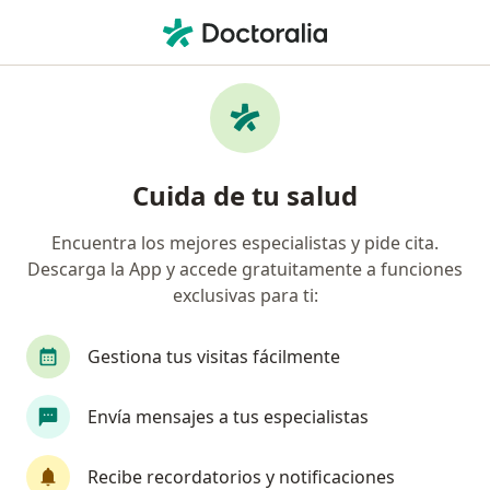
Men
Médico General • Villa Paula, Envigado, Antioquia
Filtros
Seguro
Mapa
Médicos generales en Villa Paula, Envigado
Cuida de tu salud
Encuentra los mejores especialistas y pide cita.
¿Cuál es tu compañía aseguradora?
Descarga la App y accede gratuitamente a funciones
Axa Colpatria Medicina Prepagada S.A.
Compañ
exclusivas para ti:
Gestiona tus visitas fácilmente
Envía mensajes a tus especialistas
Recibe recordatorios y notificaciones