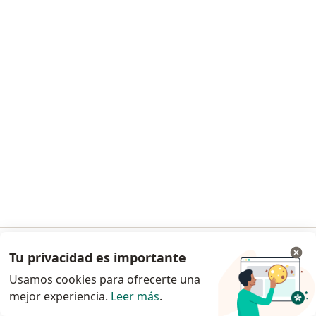
Dr. Jorge Luis Orozco Hernandez
·
Ver más
Médico general
91 opiniones
Calle 30 A Sur 30, Envigado
•
Mapa
Privada
Visita medicina general
Precio sin especificar
Este especialista no ofrece reserva de cita en línea en esta dirección.
Solicita una cita
Tu privacidad es importante
Ir a la app
Usamos cookies para ofrecerte una
mejor experiencia.
Leer más
.
Continuar en el navegador