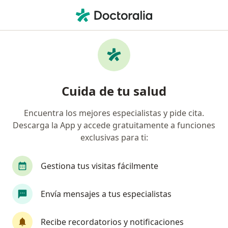
Men
Médico General • Zona 2, Envigado, Antioquia
Filtros
Seguro
Mapa
Médicos generales en Zona 2, Envigado
Cuida de tu salud
Encuentra los mejores especialistas y pide cita.
¿Cuál es tu compañía aseguradora?
Descarga la App y accede gratuitamente a funciones
Compañía De Seguros Bolívar S.A.
Coomeva Me
exclusivas para ti:
Gestiona tus visitas fácilmente
Envía mensajes a tus especialistas
Recibe recordatorios y notificaciones