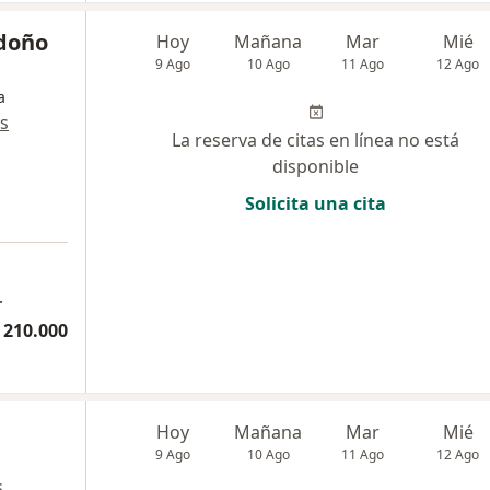
ndoño
Hoy
Mañana
Mar
Mié
9 Ago
10 Ago
11 Ago
12 Ago
a
s
La reserva de citas en línea no está
disponible
Solicita una cita
.
 210.000
Hoy
Mañana
Mar
Mié
9 Ago
10 Ago
11 Ago
12 Ago
s