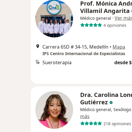
Prof. Mónica And
Villamil Angarita
·
Ver má
Médico general
4 opiniones
Carrera 65D # 34-15, Medellín
•
Mapa
IPS Centro Internacional de Especialistas
Sueroterapia
desde $
Dra. Carolina Lo
Gutiérrez
Médico general, Sexólogo
más
218 opiniones