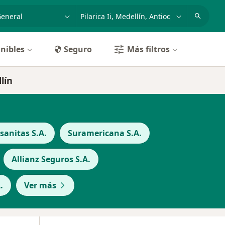
dad, enfermedad o nombre
p. ej. Bogotá
nibles
Seguro
Más filtros
lín
anitas S.A.
Suramericana S.A.
Allianz Seguros S.A.
.
Ver más