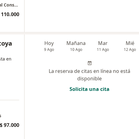
Consulta Médica Domiciliaria - Home Medical Consultation
 110.000
toya
Hoy
Mañana
Mar
Mié
9 Ago
10 Ago
11 Ago
12 Ago
sta en
La reserva de citas en línea no está
disponible
Solicita una cita
s
$ 97.000