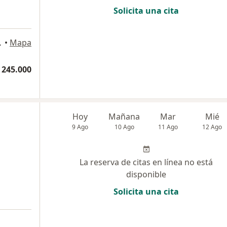
Solicita una cita
a, Medellín
•
Mapa
 245.000
Hoy
Mañana
Mar
Mié
9 Ago
10 Ago
11 Ago
12 Ago
La reserva de citas en línea no está
disponible
Solicita una cita