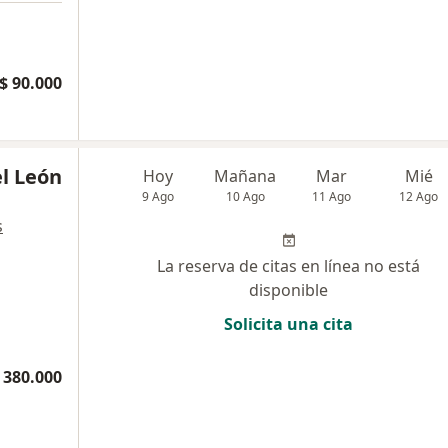
$ 90.000
l León
Hoy
Mañana
Mar
Mié
9 Ago
10 Ago
11 Ago
12 Ago
s
La reserva de citas en línea no está
disponible
Solicita una cita
 380.000