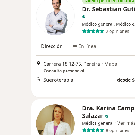
Nuevo perfil en Doctoral
Dr. Sebastian Gut
Médico general, Médico es
2 opiniones
Dirección
En línea
Carrera 18 12-75, Pereira
•
Mapa
Consulta presencial
Sueroterapia
desde $
Dra. Karina Camp
Salazar
·
Ver má
Médica general
8 opiniones