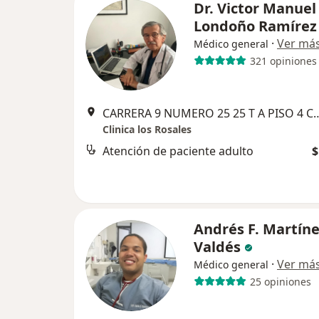
Dr. Victor Manuel
Londoño Ramírez
·
Ver má
Médico general
321 opiniones
CARRERA 9 NUMERO 25 25 T A PIS
Clinica los Rosales
Atención de paciente adulto
$
Andrés F. Martín
Valdés
·
Ver má
Médico general
25 opiniones