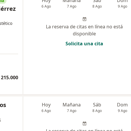
Hoy
Mañana
Sáb
Dom
ia
6 Ago
7 Ago
8 Ago
9 Ago
iérrez
tético
La reserva de citas en línea no está
disponible
Solicita una cita
 215.000
os
Hoy
Mañana
Sáb
Dom
6 Ago
7 Ago
8 Ago
9 Ago
s