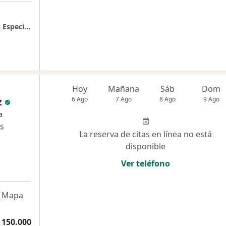
Consultorio privado Pereira - SUGO Médicos Especialistas
Hoy
Mañana
Sáb
Dom
z
6 Ago
7 Ago
8 Ago
9 Ago
a
s
La reserva de citas en línea no está
disponible
Ver teléfono
a
Mapa
 150.000