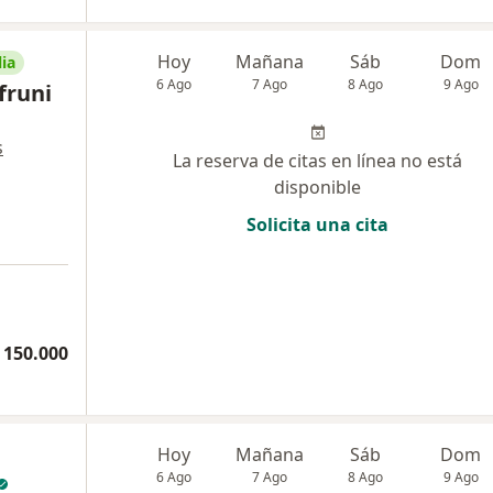
Hoy
Mañana
Sáb
Dom
ia
6 Ago
7 Ago
8 Ago
9 Ago
fruni
s
La reserva de citas en línea no está
disponible
Solicita una cita
 150.000
Hoy
Mañana
Sáb
Dom
6 Ago
7 Ago
8 Ago
9 Ago