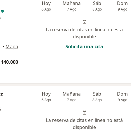
Hoy
Mañana
Sáb
Dom
6 Ago
7 Ago
8 Ago
9 Ago
s
La reserva de citas en línea no está
disponible
O 4 CT 415, Pereira
•
Mapa
Solicita una cita
 140.000
ez
Hoy
Mañana
Sáb
Dom
6 Ago
7 Ago
8 Ago
9 Ago
s
La reserva de citas en línea no está
disponible