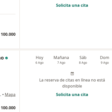
Solicita una cita
 100.000
no
Hoy
Mañana
Sáb
Dom
6 Ago
7 Ago
8 Ago
9 Ago
La reserva de citas en línea no está
disponible
s consultorio 505 torre A, Pereira
•
Mapa
Solicita una cita
 100.000