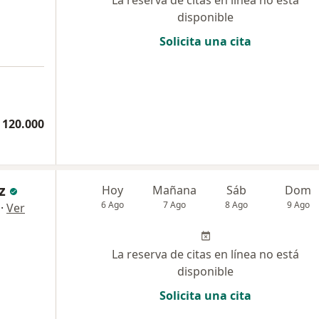
La reserva de citas en línea no está
disponible
Solicita una cita
 120.000
z
Hoy
Mañana
Sáb
Dom
6 Ago
7 Ago
8 Ago
9 Ago
·
Ver
La reserva de citas en línea no está
disponible
Solicita una cita