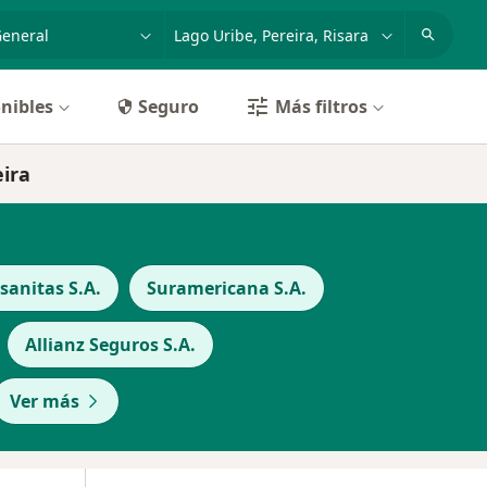
dad, enfermedad o nombre
p. ej. Bogotá
nibles
Seguro
Más filtros
eira
anitas S.A.
Suramericana S.A.
Allianz Seguros S.A.
Ver más