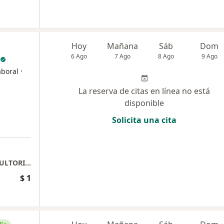
Hoy
Mañana
Sáb
Dom
6 Ago
7 Ago
8 Ago
9 Ago
·
aboral
La reserva de citas en línea no está
disponible
Solicita una cita
CLINICA RISARALDA PISO 1 LOCAL 10 CONSULTORIO 5
$ 1