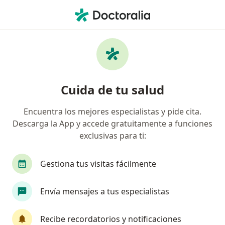
Men
Médico General • Pereira, Risaralda
Filtros
Seguro:
Compañía De Seguros
Médicos generales recomendados de
Cuida de tu salud
Compañía De Seguros Bolívar S.A. en
Pereira
Encuentra los mejores especialistas y pide cita.
Descarga la App y accede gratuitamente a funciones
exclusivas para ti:
Gestiona tus visitas fácilmente
Envía mensajes a tus especialistas
Dr. Victor Manuel Londoño Ramírez
Recibe recordatorios y notificaciones
·
Ver más
Médico general