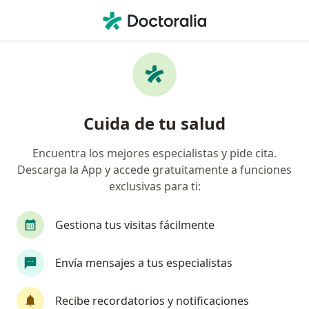
Men
Médico Laboral • Ciudad Bolívar, Bogotá, Cundinamarca
Filtros
Mapa
Médicos laborales en Ciudad Bolívar, Bogotá
Cuida de tu salud
Encuentra los mejores especialistas y pide cita.
Descarga la App y accede gratuitamente a funciones
exclusivas para ti:
Gestiona tus visitas fácilmente
Dr. Adrián Gutiérrez Ruiz
Envía mensajes a tus especialistas
·
Ver más
Médico laboral, Médico general
277 opiniones
Recibe recordatorios y notificaciones