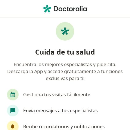
Men
Médico Laboral • Chapinero, Bogotá, Cundinamarca
Filtros
Mapa
Médicos laborales en Chapinero, Bogotá
Cuida de tu salud
Encuentra los mejores especialistas y pide cita.
Descarga la App y accede gratuitamente a funciones
exclusivas para ti:
Gestiona tus visitas fácilmente
Dra. Mariana Romero Frias
Envía mensajes a tus especialistas
·
Ver más
Médica laboral, Médica general
90 opiniones
Recibe recordatorios y notificaciones