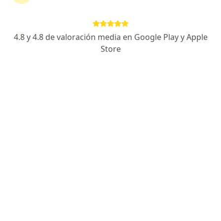
·
Ver más
Médica laboral, Médica general
90 opiniones
4.8 y 4.8 de valoración media en Google Play y Apple
Dirección
En línea
Store
Carrera 4A 55 -33, Bogotá
•
Mapa
Asistencia y Visita Medica domiciliaria Doctora Mariana Romero Frias / apartamento 404
Certificado de porcentaje de Pérdida de Capacidad Laboral.
desde $ 300.000
Este especialista no ofrece reserva de cita en línea en esta dirección.
Solicita una cita