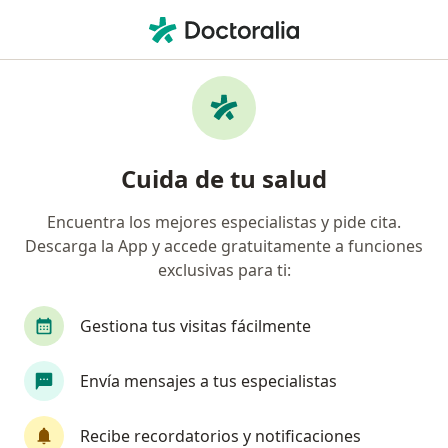
Men
Médico Laboral • Santa Fé, Bogotá, Cundinamarca
Filtros
Seguro
Mapa
Médicos laborales en Santa Fé, Bogotá
Cuida de tu salud
Encuentra los mejores especialistas y pide cita.
¿Cuál es tu compañía aseguradora?
Descarga la App y accede gratuitamente a funciones
exclusivas para ti:
Gestiona tus visitas fácilmente
Envía mensajes a tus especialistas
Recibe recordatorios y notificaciones
Dra. Mariana Romero Frias