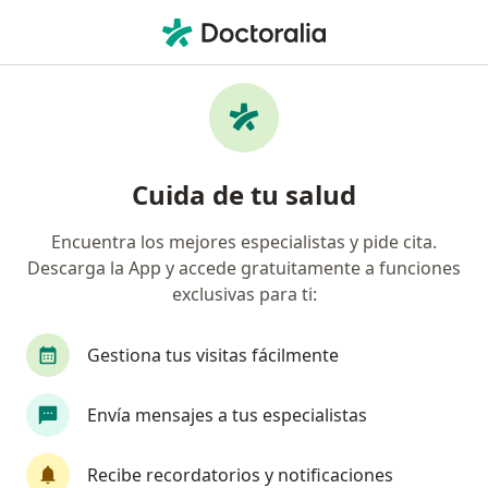
Men
Médico Vascular • Barranquilla, Atlántico
Página De Inicio
Médico Vascular
Barranquilla
Cambiar de ciudad
Cuida de tu salud
Encuentra los mejores especialistas y pide cita.
Descarga la App y accede gratuitamente a funciones
exclusivas para ti:
Gestiona tus visitas fácilmente
Envía mensajes a tus especialistas
Recibe recordatorios y notificaciones