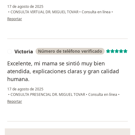
17 de agosto de 2025
•
CONSULTA VIRTUAL DR. MIGUEL TOVAR
•
Consulta en línea
•
en opinión del usuario Maria
Reportar
Victoria
Número de teléfono verificado
V
Excelente, mi mama se sintió muy bien
atendida, explicaciones claras y gran calidad
humana.
17 de agosto de 2025
•
CONSULTA PRESENCIAL DR. MIGUEL TOVAR
•
Consulta en línea
•
en opinión del usuario Victoria
Reportar