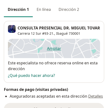
Dirección 1
En línea
Dirección 2
CONSULTA PRESENCIAL DR. MIGUEL TOVAR
Carrera 12 Sur #93-21.,
Ibagué
730001
Ampliar
se abre en una nueva pestañ
Disponibilidad
Este especialista no ofrece reserva online en esta
dirección
¿Qué puedo hacer ahora?
Formas de pago (visitas privadas)
Aseguradoras aceptadas en esta dirección
Detalles