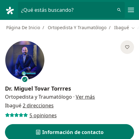
Men
¿Qué estás buscando?
Página De Inicio
Ortopedista Y Traumatólogo
Ibagué
Cam
Dr.
Miguel Tovar Torrres
sobre las especial
Ortopedista y Traumatólogo
·
Ver más
Ibagué
2 direcciones
5 opiniones
Información de contacto