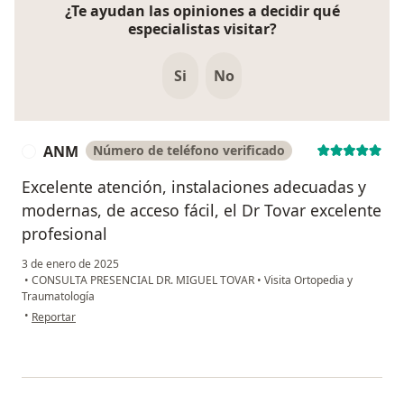
¿Te ayudan las opiniones a decidir qué
especialistas visitar?
Si
No
ANM
Número de teléfono verificado
A
Excelente atención, instalaciones adecuadas y
modernas, de acceso fácil, el Dr Tovar excelente
profesional
3 de enero de 2025
•
CONSULTA PRESENCIAL DR. MIGUEL TOVAR
•
Visita Ortopedia y
Traumatología
en opinión del usuario ANM
•
Reportar