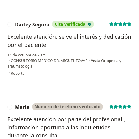
Darley Segura
Cita verificada
D
Excelente atención, se ve el interés y dedicación
por el paciente.
14 de octubre de 2025
•
CONSULTORIO MEDICO DR. MIGUEL TOVAR
•
Visita Ortopedia y
Traumatología
en opinión del usuario Darley Segura
•
Reportar
Maria
Número de teléfono verificado
M
Excelente atención por parte del profesional ,
información oportuna a las inquietudes
durante la consulta