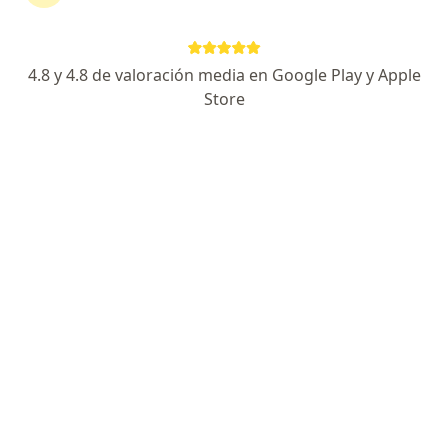
5 opiniones
Dirección 1
Dirección 2
4.8 y 4.8 de valoración media en Google Play y Apple
Store
Carrera 12 Sur #93-21., Ibagué
•
Mapa
CONSULTA PRESENCIAL DR. MIGUEL TOVAR
Acepta Allianz Seguros S.A.
Visita Ortopedia y Traumatología
Este especialista no ofrece reserva de cita en línea en esta dirección.
Solicita una cita