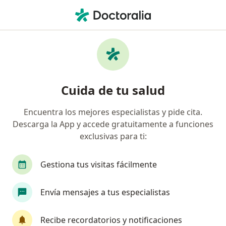
Men
Ortopedista Y Traumatólogo • Ibagué, Tolima
Filtros
Seguro:
Allianz Seguros S.A.
Ortopedistas y traumatólogos
Cuida de tu salud
recomendados de Allianz Seguros S.A. en
Ibagué
Encuentra los mejores especialistas y pide cita.
Descarga la App y accede gratuitamente a funciones
exclusivas para ti:
Gestiona tus visitas fácilmente
Envía mensajes a tus especialistas
Dr. Miguel Tovar Torrres
Recibe recordatorios y notificaciones
·
Ver más
Ortopedista y traumatólogo