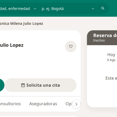
dad, enfermedad o nombre
p. ej. Bogotá
nica Milena Julio Lopez
Reserva de
Inactivo
ulio Lopez
obre las especializaciones
Hoy
9 Ago
Este 
Solicita una cita
nsultorios
Aseguradoras
Opiniones (2)