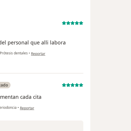
el personal que alli labora
en opinión del usuario A Bracho
Prótesis dentales
•
Reportar
cado
mentan cada cita
en opinión del usuario Kelly Chica
eriodoncia
•
Reportar