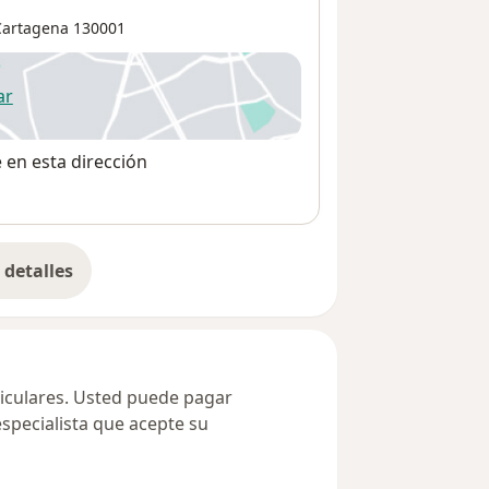
Cartagena
130001
ar
 abre en una nueva pestaña
e en esta dirección
detalles
bre la dirección
ticulares. Usted puede pagar
especialista que acepte su