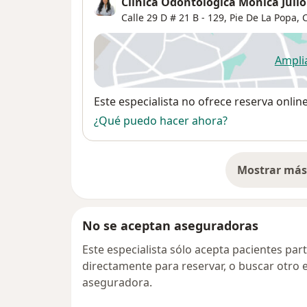
Clinica Odontologica Monica Julio
Calle 29 D # 21 B - 129,
Pie De La Popa
,
Ampli
se
Disponibilidad
Este especialista no ofrece reserva onlin
¿Qué puedo hacer ahora?
Mostrar más 
so
No se aceptan aseguradoras
Este especialista sólo acepta pacientes par
directamente para reservar, o buscar otro 
aseguradora.