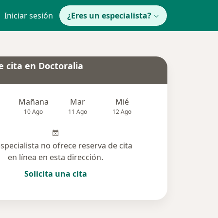
Iniciar sesión
¿Eres un especialista?
 cita en Doctoralia
Mañana
Mar
Mié
Jue
Vie
10 Ago
11 Ago
12 Ago
13 Ago
14 Ag
especialista no ofrece reserva de cita
en línea en esta dirección.
Solicita una cita