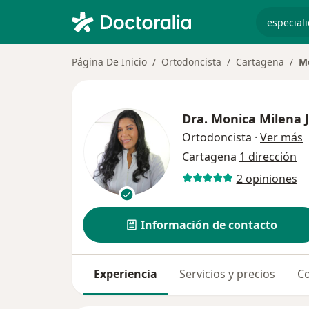
especiali
Página De Inicio
Ortodoncista
Cartagena
Mo
Dra.
Monica Milena J
s
Ortodoncista
·
Ver más
Cartagena
1 dirección
2 opiniones
Información de contacto
Experiencia
Servicios y precios
Co