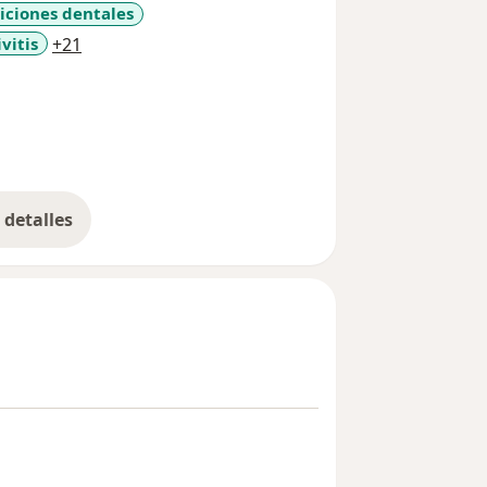
iciones dentales
a11y_sr_more_diseases
vitis
+21
detalles
bre la experiencia