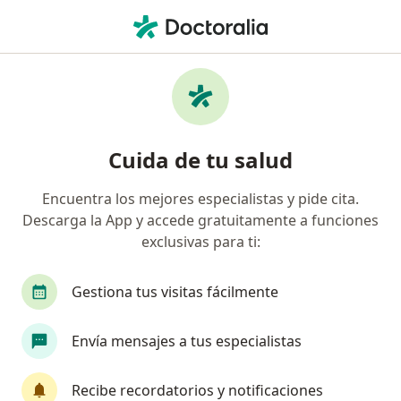
Men
Diente Perdido • Cartagena, Bolívar
Filtros
• 1
Seguro
Mapa
Especialistas en Diente perdido en
Cuida de tu salud
Cartagena
Encuentra los mejores especialistas y pide cita.
Descarga la App y accede gratuitamente a funciones
¿Qué especialidad estás buscando?
exclusivas para ti:
Odontólogo
Ortodoncista
Gestiona tus visitas fácilmente
Envía mensajes a tus especialistas
Recibe recordatorios y notificaciones