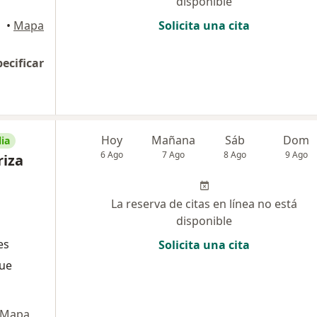
disponible
•
Mapa
Solicita una cita
pecificar
Hoy
Mañana
Sáb
Dom
ia
6 Ago
7 Ago
8 Ago
9 Ago
riza
La reserva de citas en línea no está
disponible
es
Solicita una cita
que
Mapa