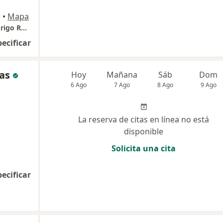
a
•
Mapa
Odontologia Estetica y Restauradora Dr Rodrigo Rodelo
pecificar
as
Hoy
Mañana
Sáb
Dom
6 Ago
7 Ago
8 Ago
9 Ago
La reserva de citas en línea no está
disponible
Solicita una cita
pecificar