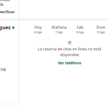
ZA
pecificar
íguez
Hoy
Mañana
Sáb
Dom
6 Ago
7 Ago
8 Ago
9 Ago
La reserva de citas en línea no está
disponible
Ver teléfono
acop