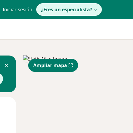
Iniciar sesión
¿Eres un especialista?
Ampliar mapa
Lun
Mar
Mié
10 Ago
11 Ago
12 Ago