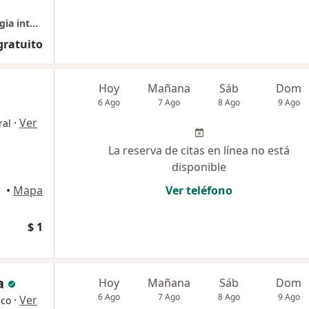
Consultorio Dr Orlando Rodríguez odontologia integral y Estética
gratuito
Hoy
Mañana
Sáb
Dom
6 Ago
7 Ago
8 Ago
9 Ago
·
Ver
ral
La reserva de citas en línea no está
disponible
Cartagena
•
Mapa
Ver teléfono
$ 1
a
Hoy
Mañana
Sáb
Dom
6 Ago
7 Ago
8 Ago
9 Ago
·
Ver
ico