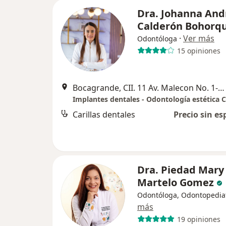
Dra. Johanna And
Calderón Bohorq
·
Ver más
Odontóloga
15 opiniones
Bocagrande, CII. 11 Av. Malecon No. 1-19 Edificio Pedro Heredia
Carillas dentales
Precio sin es
Dra. Piedad Mary
Martelo Gomez
Odontóloga, Odontopedia
más
19 opiniones