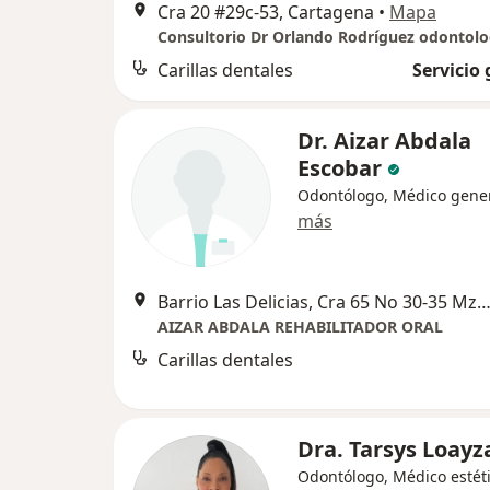
Cra 20 #29c-53, Cartagena
•
Mapa
Carillas dentales
Servicio 
Dr. Aizar Abdala
Escobar
Odontólogo, Médico gene
más
Barrio Las Delicias, Cra 65 No 30-35 Mza C, Centro Comercial Castellana Mall Oficina 301 Consultorio 1, 
AIZAR ABDALA REHABILITADOR ORAL
Carillas dentales
Dra. Tarsys Loayz
Odontólogo, Médico estét