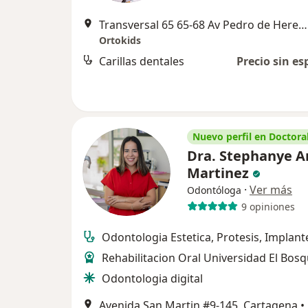
Transversal 65 65-68 Av Pedro de Heredia, Cartagena
Ortokids
Carillas dentales
Precio sin es
Nuevo perfil en Doctoral
Dra. Stephanye A
Martinez
·
Ver más
Odontóloga
9 opiniones
Odontologia Estetica, Protesis, Implant
Rehabilitacion Oral Universidad El Bos
Odontologia digital
Avenida San Martin #9-145, Cartagena
•