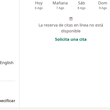
Hoy
Mañana
Sáb
Dom
6 Ago
7 Ago
8 Ago
9 Ago
La reserva de citas en línea no está
disponible
Solicita una cita
 English
pecificar