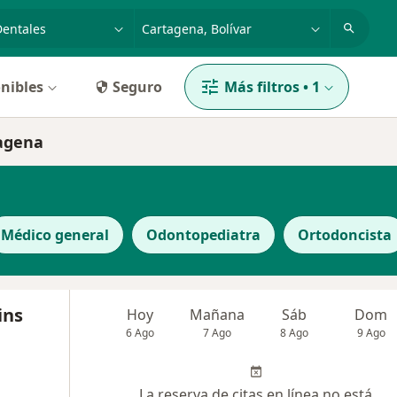
dad, enfermedad o nombre
p. ej. Bogotá
nibles
Seguro
Más filtros
•
1
tagena
Médico general
Odontopediatra
Ortodoncista
ins
Hoy
Mañana
Sáb
Dom
6 Ago
7 Ago
8 Ago
9 Ago
La reserva de citas en línea no está