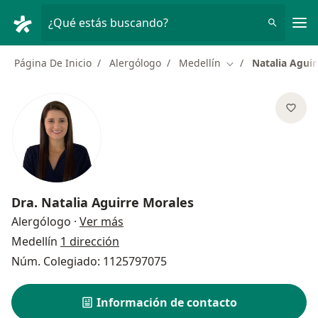
Men
¿Qué estás buscando?
Página De Inicio
Alergólogo
Medellín
Natalia Aguir
Cambiar de ciudad
Dra.
Natalia Aguirre Morales
sobre las especializaciones
Alergólogo
·
Ver más
Medellín
1 dirección
Núm. Colegiado: 1125797075
Información de contacto