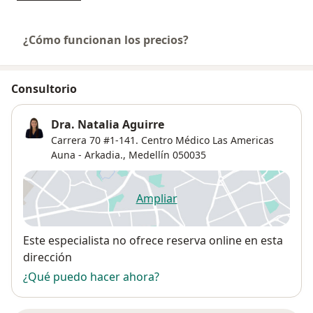
¿Cómo funcionan los precios?
Consultorio
Dra. Natalia Aguirre
Carrera 70 #1-141. Centro Médico Las Americas
Auna - Arkadia.,
Medellín
050035
Ampliar
se abre en una nueva pestañ
Disponibilidad
Este especialista no ofrece reserva online en esta
dirección
¿Qué puedo hacer ahora?