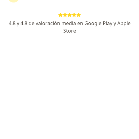
·
Ver más
Neurocirujano
7 opiniones
4.8 y 4.8 de valoración media en Google Play y Apple
Cirugía mínima invasiva de columna y Microcirugía
Store
Grado Meritorio Cum Laude Universidad de
Antioquia
Cirugía de excelencia con calidez humana
Cl. 6 Sur #43 A - 227, Medellín
•
Mapa
Clinica CES - Torre Médica Oviedo - Piso 4
Acepta Axa Colpatria Medicina Prepagada S.A.
Cirugía de columna
Este especialista no ofrece reserva de cita en línea en esta dirección.
Solicita una cita