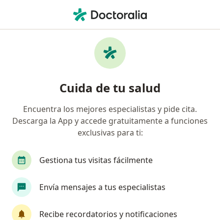
Men
Neurocirujano • Medellín, Antioquia
Filtros
Seguro:
Axa Colpatria Medici
Neurocirujanos recomendados de Axa
Cuida de tu salud
Colpatria Medicina Prepagada S.A. en
Medellín
Encuentra los mejores especialistas y pide cita.
Descarga la App y accede gratuitamente a funciones
exclusivas para ti:
Gestiona tus visitas fácilmente
Envía mensajes a tus especialistas
Destacado
Recibe recordatorios y notificaciones
Dr. Jorge Montenegro