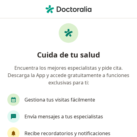
Men
Neurocirujano • Ibagué, Tolima
Filtros
Seguro:
Compañía De Medicin
Neurocirujanos recomendados de
Cuida de tu salud
Compañía De Medicina Prepagada
Colsanitas S.A. en Ibagué
Encuentra los mejores especialistas y pide cita.
Descarga la App y accede gratuitamente a funciones
exclusivas para ti:
Gestiona tus visitas fácilmente
Envía mensajes a tus especialistas
Dr. Nelson Alberto Morales Alba
Recibe recordatorios y notificaciones
·
Ver más
Neurocirujano