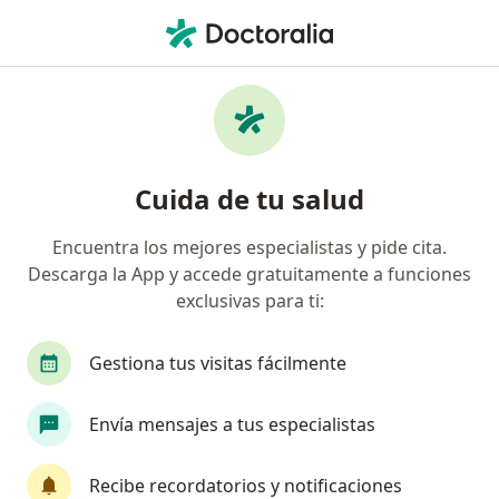
Men
Neuropsicólogo • Zona 9, Medellín, Antioquia
Filtros
Seguro
Mapa
Neuropsicólogos en Zona 9, Medellín
Cuida de tu salud
Encuentra los mejores especialistas y pide cita.
¿Cuál es tu compañía aseguradora?
Descarga la App y accede gratuitamente a funciones
Suramericana S.A.
exclusivas para ti:
Gestiona tus visitas fácilmente
Envía mensajes a tus especialistas
Recibe recordatorios y notificaciones