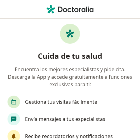
Men
Neuropsicólogo
Filtros
Seguro
Mapa
Neuropsicólogos
Cuida de tu salud
Encuentra los mejores especialistas y pide cita.
Elige la ciudad en la que buscas al especialista
Descarga la App y accede gratuitamente a funciones
Bogotá
Medellín
Cali
Barranquilla
exclusivas para ti:
Gestiona tus visitas fácilmente
Envía mensajes a tus especialistas
Recibe recordatorios y notificaciones