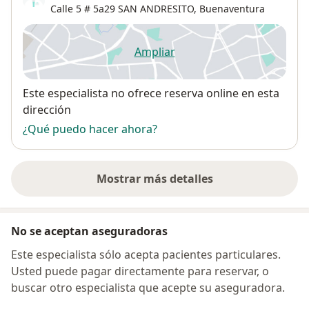
Calle 5 # 5a29 SAN ANDRESITO,
Buenaventura
Ampliar
se abre en una nueva pestañ
Disponibilidad
Este especialista no ofrece reserva online en esta
dirección
¿Qué puedo hacer ahora?
Mostrar más detalles
sobre la dirección
No se aceptan aseguradoras
Este especialista sólo acepta pacientes particulares.
Usted puede pagar directamente para reservar, o
buscar otro especialista que acepte su aseguradora.