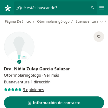
Men
¿Qué estás buscando?
Página De Inicio
Otorrinolaringólogo
Buenaventura
Camb
Dra.
Nidia Zulay Garcia Salazar
sobre las especializaciones
Otorrinolaringólogo
·
Ver más
Buenaventura
1 dirección
3 opiniones
Información de contacto