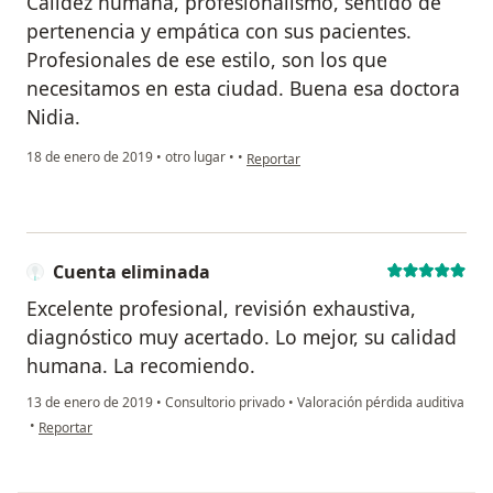
Calidez humana, profesionalismo, sentido de
pertenencia y empática con sus pacientes.
Profesionales de ese estilo, son los que
necesitamos en esta ciudad. Buena esa doctora
Nidia.
en opinión del usuario Cuenta eliminada
18 de enero de 2019
•
otro lugar
•
•
Reportar
Cuenta eliminada
Excelente profesional, revisión exhaustiva,
diagnóstico muy acertado. Lo mejor, su calidad
humana. La recomiendo.
13 de enero de 2019
•
Consultorio privado
•
Valoración pérdida auditiva
en opinión del usuario Cuenta eliminada
•
Reportar