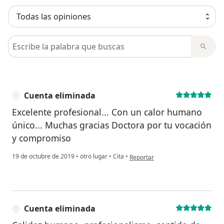
Busca en opiniones
Cuenta eliminada
Excelente profesional... Con un calor humano
único... Muchas gracias Doctora por tu vocación
y compromiso
en opinión del usuario Cuenta eli
19 de octubre de 2019
•
otro lugar
•
Cita
•
Reportar
Cuenta eliminada