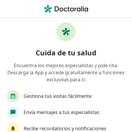
Men
Otorrinolaringólogo • Floridablanca, Santander
Filtros
Seguro
Mapa
Otorrinolaringólogos en Floridablanca
Cuida de tu salud
Encuentra los mejores especialistas y pide cita.
¿Cuál es tu compañía aseguradora?
Descarga la App y accede gratuitamente a funciones
Compañía De Medicina Prepagada Colsanitas S.A.
exclusivas para ti:
Gestiona tus visitas fácilmente
Envía mensajes a tus especialistas
Recibe recordatorios y notificaciones