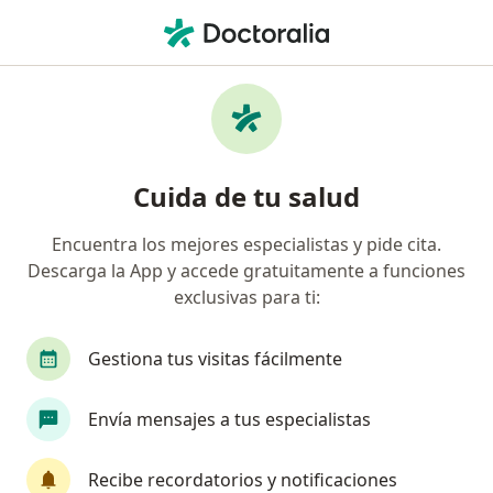
Men
Otorrinolaringólogo • Bogotá, Cundinamarca
Filtros
Seguro
Mapa
Otorrinolaringólogos en Bogotá
Cuida de tu salud
Encuentra los mejores especialistas y pide cita.
¿Cuál es tu compañía aseguradora?
Descarga la App y accede gratuitamente a funciones
Compañía De Medicina Prepagada Colsanitas S.A.
exclusivas para ti:
Suramericana S.A.
Gestiona tus visitas fácilmente
Colmedica Medicina Prepagada S.A.
Envía mensajes a tus especialistas
Allianz Seguros S.A.
Recibe recordatorios y notificaciones