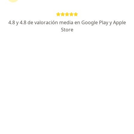
Axa Colpatria Medicina Prepagada S.A.
4.8 y 4.8 de valoración media en Google Play y Apple
Ver más
Store
Destacado
Dr. Juan Carlos Borja
·
Ver más
Otorrinolaringólogo, Cirujano maxilofacial
81 opiniones
Dirección
En línea