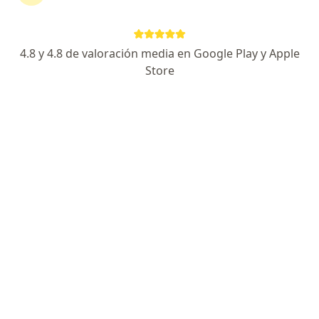
Buscar
4.8 y 4.8 de valoración media en Google Play y Apple
Store
Psicólogo
Ginecólogo
Dermatólogo
Pediatra
Ortopedista y traumatólogo
Otorrinolaringólogo
Urólogo
Cirujano plástico
Oftalmólogo
Internista
Endocrinólogo
Neurólogo
Gastroenterólogo
Cirujano general
Cardiólogo
Ver más
Especialidades má
Implante dental
Ortodoncia
Bichectomía
Blefaroplastia
Liposucción
Rinoplastia
Masaje relajante
Colonoscopia
Invisalign
Ver más
Servicios