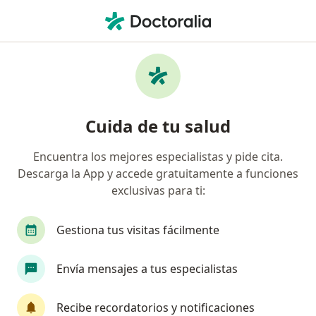
Men
Encuentra tu especialista
y pide cita
Cuida de tu salud
Más de 60 mil profesionales están aquí para
Encuentra los mejores especialistas y pide cita.
ayudarte.
Descarga la App y accede gratuitamente a funciones
exclusivas para ti:
Visita presencial
En línea
Visita presencial
En línea
Gestiona tus visitas fácilmente
especialidad, enfermedad 
Envía mensajes a tus especialistas
p. ej. Bogotá
Recibe recordatorios y notificaciones