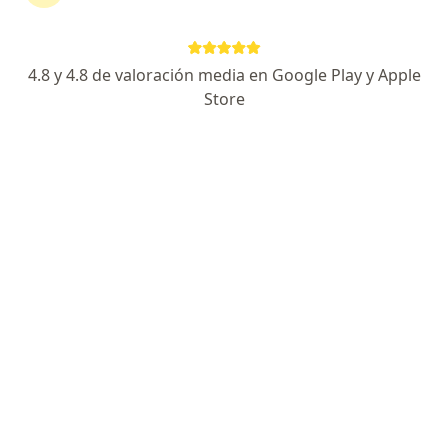
Dr. Julián Lugo Peña
·
Ver más
Cardiólogo, Internista
215 opiniones
4.8 y 4.8 de valoración media en Google Play y Apple
Dirección
En línea
Store
Carrera 13B # 161- 85, Bogotá
•
Mapa
Fundación Cardioinfantil Carrera 13B # 161- 85. Torre i consultorio 1007
Visita Cardiología
desde $ 250.000
Este especialista no ofrece reserva de cita en línea en esta dirección.
Solicita una cita
Especialistas disponibles
Estos especialistas se encuentran fuera de Chía,
Cundinamarca, en zonas cercanas a tu búsqueda