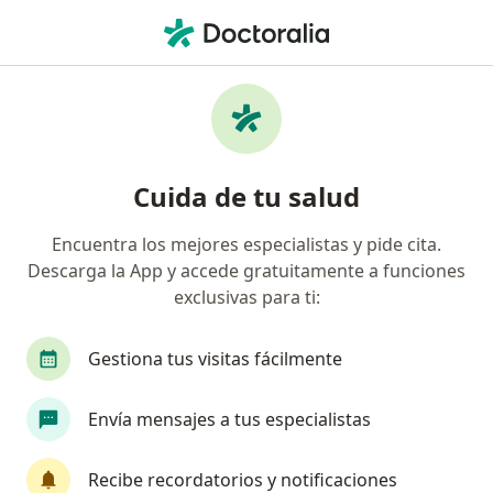
Men
Cardiólogo • Chía, Cundinamarca
Filtros
Seguro
Mapa
Cardiólogos en Chía
Cuida de tu salud
Encuentra los mejores especialistas y pide cita.
¿Cuál es tu compañía aseguradora?
Descarga la App y accede gratuitamente a funciones
exclusivas para ti:
Gestiona tus visitas fácilmente
Envía mensajes a tus especialistas
Recibe recordatorios y notificaciones