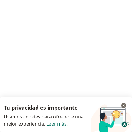
Fundación CardioInfantil
Este especialista no ofrece reserva de cita en línea en esta dirección.
Solicita una cita
Dr. Alfonso Muñoz Velasquez
·
Ver más
Cardiólogo
Tu privacidad es importante
Ir a la app
Calle 163 A N° 13B-60, Bogotá
•
Mapa
Usamos cookies para ofrecerte una
Fundación CardioInfantil
mejor experiencia.
Leer más
.
Continuar en el navegador
Este especialista no ofrece reserva de cita en línea en esta dirección.