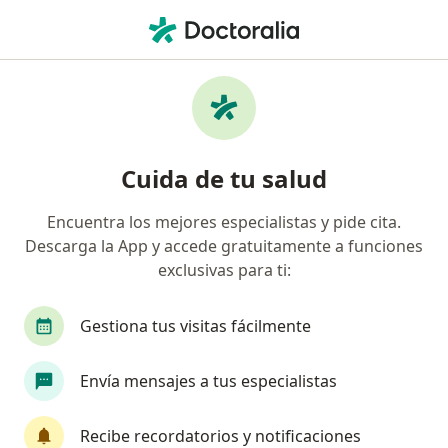
Men
Nutriólogo • Chapinero, Bogotá, Cundinamarca
Filtros
Seguro
Mapa
Nutriólogos en Chapinero, Bogotá
Cuida de tu salud
Encuentra los mejores especialistas y pide cita.
¿Cuál es tu compañía aseguradora?
Descarga la App y accede gratuitamente a funciones
Suramericana S.A.
Allianz Seguros S.A.
Co
exclusivas para ti:
Gestiona tus visitas fácilmente
Envía mensajes a tus especialistas
Recibe recordatorios y notificaciones