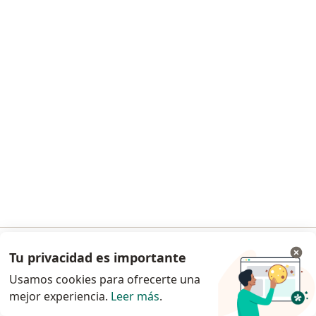
Dra. Ana Uribe
Nutrióloga
8 opiniones
Consulta en línea
$ 320.000
Este especialista no ofrece reserva de cita en línea en esta dirección.
Solicita una cita
Tu privacidad es importante
Ir a la app
Usamos cookies para ofrecerte una
mejor experiencia.
Leer más
.
Continuar en el navegador