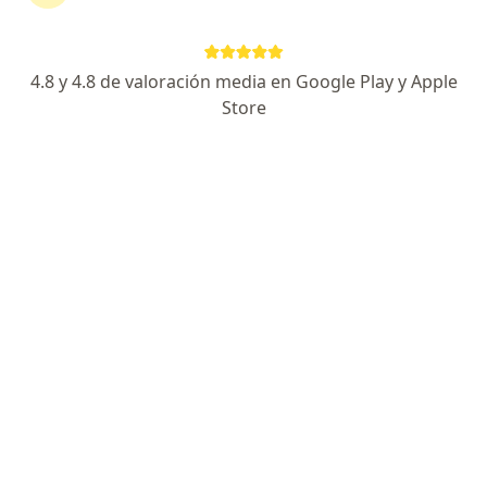
·
Ver más
Odontóloga
23 opiniones
4.8 y 4.8 de valoración media en Google Play y Apple
Dirección
En línea
Store
Barrio Centro, Riosucio
•
Mapa
Riosucio dra. Arleth
Ortodoncia
$ 80.000
Este especialista no ofrece reserva de cita en línea en esta dirección.
Solicita una cita