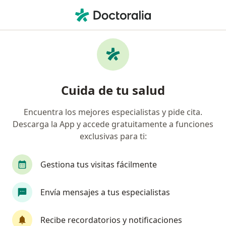
Men
Odontólogo • Riosucio, Chocó
Filtros
Seguro
Mapa
Odontólogos en Riosucio
Cuida de tu salud
Encuentra los mejores especialistas y pide cita.
¿Cuál es tu compañía aseguradora?
Descarga la App y accede gratuitamente a funciones
exclusivas para ti:
Gestiona tus visitas fácilmente
Envía mensajes a tus especialistas
Recibe recordatorios y notificaciones
Dra. Kira Yarley Palomeque Machado