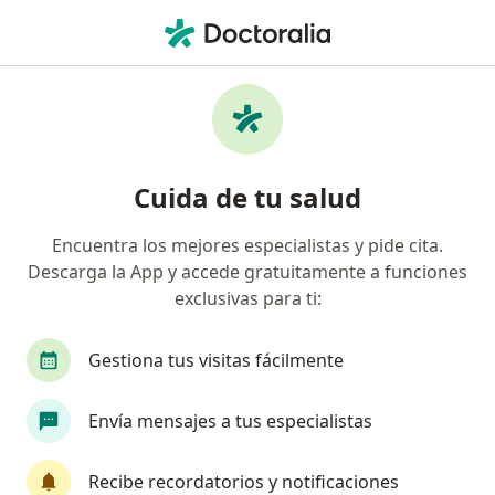
Men
Odontólogo • Santa Rosa de Cabal, Risaralda
Filtros
Seguro
Mapa
Odontólogos en Santa Rosa de Cabal
Cuida de tu salud
Encuentra los mejores especialistas y pide cita.
¿Cuál es tu compañía aseguradora?
Descarga la App y accede gratuitamente a funciones
Coomeva Medicina Prepagada S.A.
exclusivas para ti:
Gestiona tus visitas fácilmente
Envía mensajes a tus especialistas
Recibe recordatorios y notificaciones