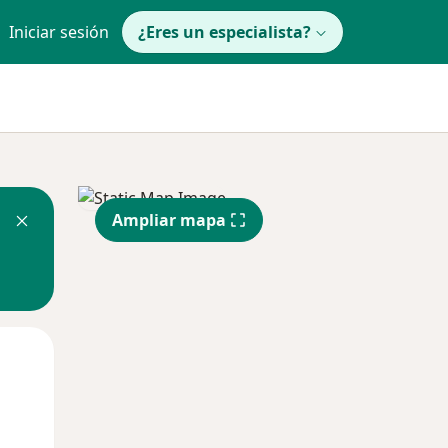
Iniciar sesión
¿Eres un especialista?
Ampliar mapa
Mar
Mié
Jue
11 Ago
12 Ago
13 Ago