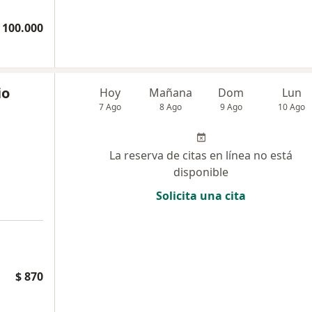
 100.000
io
Hoy
Mañana
Dom
Lun
7 Ago
8 Ago
9 Ago
10 Ago
La reserva de citas en línea no está
disponible
Solicita una cita
$ 870