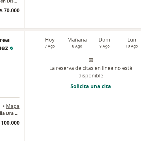
Dr. Kevin Jose Fernandez Ordoñez / Experto en Diseños de Sonrisas
$ 70.000
rea
Hoy
Mañana
Dom
Lun
uez
7 Ago
8 Ago
9 Ago
10 Ago
La reserva de citas en línea no está
disponible
Solicita una cita
ranquilla
•
Mapa
Periodoncia e Implantes dentales Barranquilla Dra Johanna Calderón
 100.000