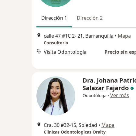
Dirección 1
Dirección 2
calle 47 #1C 2- 21, Barranquilla
•
Mapa
Consultorio
Visita Odontología
Precio sin es
Dra. Johana Patri
Salazar Fajardo
·
Ver más
Odontóloga
Cra. 30 #32-15, Soledad
•
Mapa
Clinicas Odontologicas Oralty