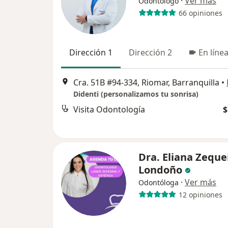
·
Ver más
Odontólogo
66 opiniones
Dirección 1
Dirección 2
En líne
Cra. 51B #94-334, Riomar, Barranquilla
•
Didenti (personalizamos tu sonrisa)
Visita Odontología
$
Dra. Eliana Zeque
Londoño
·
Ver más
Odontóloga
12 opiniones