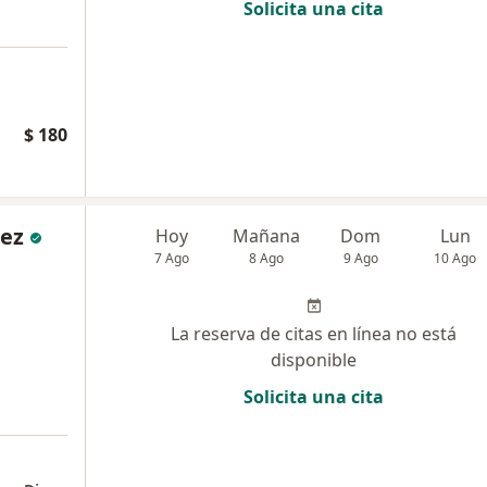
Solicita una cita
$ 180
dez
Hoy
Mañana
Dom
Lun
7 Ago
8 Ago
9 Ago
10 Ago
La reserva de citas en línea no está
disponible
Solicita una cita