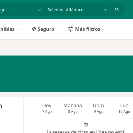
dad, enfermedad o nombre
p. ej. Bogotá
nibles
Seguro
Más filtros
n
Hoy
Mañana
Dom
Lun
7 Ago
8 Ago
9 Ago
10 Ago
La reserva de citas en línea no está