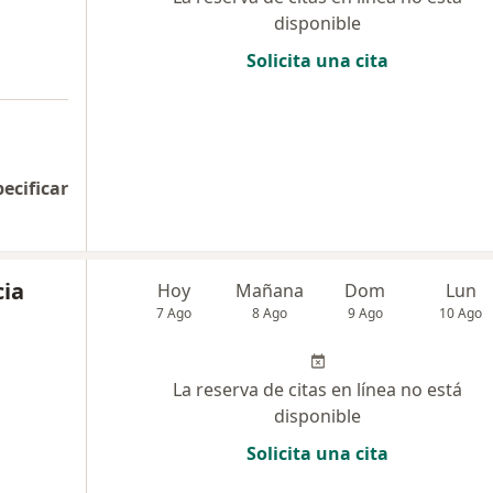
disponible
Solicita una cita
pecificar
cia
Hoy
Mañana
Dom
Lun
7 Ago
8 Ago
9 Ago
10 Ago
La reserva de citas en línea no está
disponible
Solicita una cita