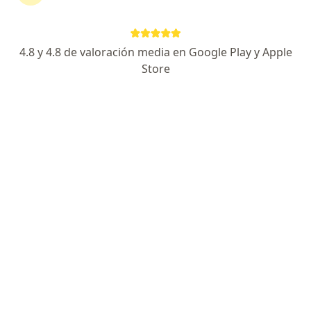
4.8 y 4.8 de valoración media en Google Play y Apple
Store
No hemos encontrado ningún Oftalmólogo
en Bogotá, Cundinamarca