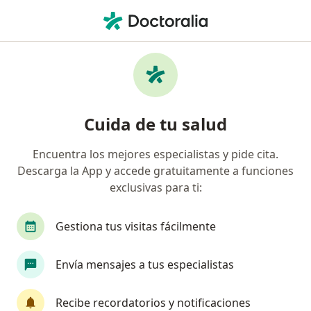
Men
Oftalmólogo • Bogotá, Cundinamarca
Búsquedas relacionadas
Enfermedades más tratadas
Cataratas en Bogotá
Cuida de tu salud
Miopía en Bogotá
Encuentra los mejores especialistas y pide cita.
Astigmatismo en Bogotá
Descarga la App y accede gratuitamente a funciones
Pterigión en Bogotá
exclusivas para ti:
Glaucoma en Bogotá
Gestiona tus visitas fácilmente
Ver más (15)
Más en esta categoría: Enfermedades más tr
Envía mensajes a tus especialistas
Página De Inicio
Oftalmólogo
Bogotá
Sura
Cambiar de 
Recibe recordatorios y notificaciones