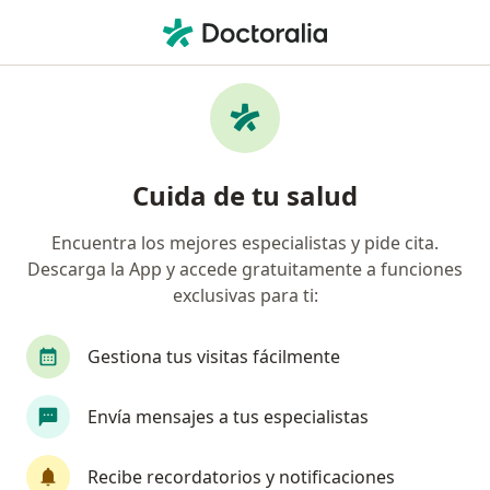
Men
Oftalmólogo • Bogotá, Cundinamarca
Filtros
Seguro
Mapa
Oftalmólogos en Bogotá
Cuida de tu salud
Encuentra los mejores especialistas y pide cita.
¿Cuál es tu compañía aseguradora?
Descarga la App y accede gratuitamente a funciones
Compañía De Medicina Prepagada Colsanitas S.A.
exclusivas para ti:
Gestiona tus visitas fácilmente
Envía mensajes a tus especialistas
Recibe recordatorios y notificaciones