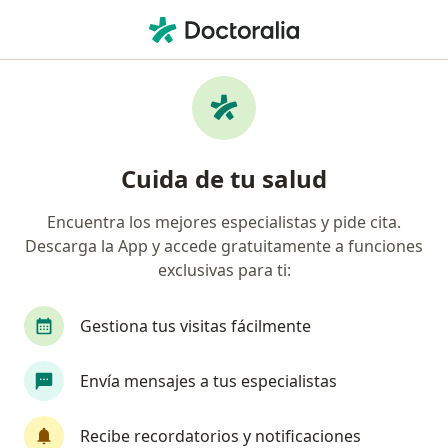
Men
Glaucoma • Bogotá, Cundinamarca
Filtros
• 1
Seguro
Mapa
Especialistas en Glaucoma en Bogotá
Cuida de tu salud
Encuentra los mejores especialistas y pide cita.
¿Qué especialidad estás buscando?
Descarga la App y accede gratuitamente a funciones
Oftalmólogo
Optómetra
Técnico en Labo
exclusivas para ti:
Gestiona tus visitas fácilmente
Envía mensajes a tus especialistas
Recibe recordatorios y notificaciones