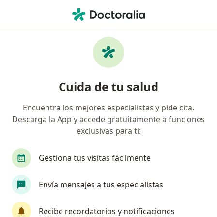
Men
Oftalmólogo • Montelibano, Córdoba
Filtros
Mapa
Oftalmólogos en Montelibano
Cuida de tu salud
Especialistas disponibles
Encuentra los mejores especialistas y pide cita.
Descarga la App y accede gratuitamente a funciones
Estos especialistas se encuentran fuera de
exclusivas para ti:
Montelibano, Córdoba, en zonas cercanas a tu
búsqueda
Gestiona tus visitas fácilmente
Envía mensajes a tus especialistas
Recibe recordatorios y notificaciones