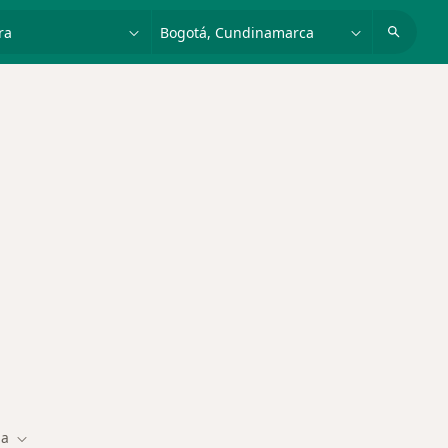
dad, enfermedad o nombre
p. ej. Bogotá
des más tratadas
ia
Cambiar de ciudad