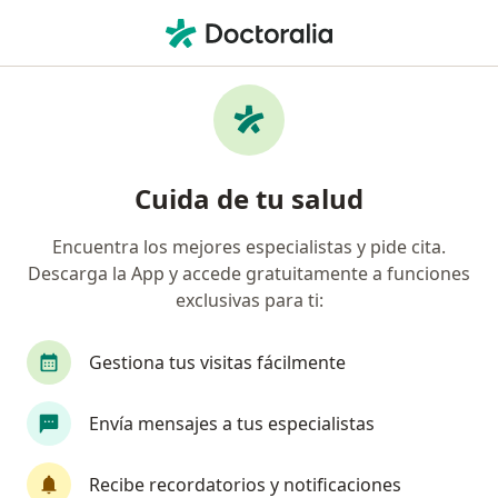
Men
Cansancio Visual • Bogotá, Cundinamarca
Filtros
• 1
Seguro
Mapa
Especialistas en Cansancio visual en Bogotá
Cuida de tu salud
Encuentra los mejores especialistas y pide cita.
¿Qué especialidad estás buscando?
Descarga la App y accede gratuitamente a funciones
Optómetra
Médico general
Oftalmólogo
exclusivas para ti:
Gestiona tus visitas fácilmente
Envía mensajes a tus especialistas
Recibe recordatorios y notificaciones