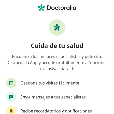
Men
Ortopedista Y Traumatólogo • Teusaquillo, Bogotá, Cundinamarca
Filtros
Seguro
Mapa
Ortopedistas y traumatólogos en
Cuida de tu salud
Teusaquillo, Bogotá
Encuentra los mejores especialistas y pide cita.
Descarga la App y accede gratuitamente a funciones
¿Cuál es tu compañía aseguradora?
exclusivas para ti:
Compañía De Medicina Prepagada Colsanitas S.A.
Gestiona tus visitas fácilmente
Envía mensajes a tus especialistas
Recibe recordatorios y notificaciones