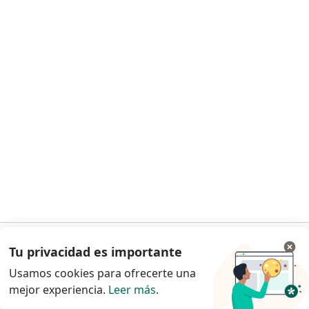
Dr. Alberto Javier Triviño Carrillo
·
Ver más
Ortopedista y traumatólogo
3 opiniones
Cl 23 66-46 Cons 411 Consultorios Clinica Universitaria Colombia Colombia, Bogotá
•
Mapa
Edificio de consultorios Clinica Colombia
Consulta primera vez
desde $ 250.000
Tu privacidad es importante
Ir a la app
Este especialista no ofrece reserva de cita en línea en esta dirección.
Usamos cookies para ofrecerte una
mejor experiencia.
Leer más
.
Solicita una cita
Continuar en el navegador