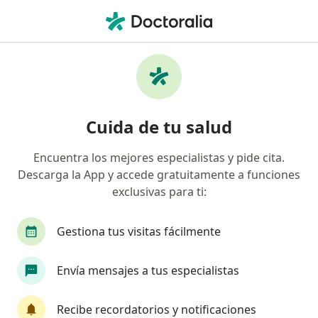
Men
Ortopedista Y Traumatólogo • Engativá, Bogotá, Cundinamarca
Filtros
Seguro
Mapa
Ortopedistas y traumatólogos en Engativá,
Cuida de tu salud
Bogotá
Encuentra los mejores especialistas y pide cita.
Descarga la App y accede gratuitamente a funciones
¿Cuál es tu compañía aseguradora?
exclusivas para ti:
Compañía De Medicina Prepagada Colsanitas S.A.
Gestiona tus visitas fácilmente
Envía mensajes a tus especialistas
Recibe recordatorios y notificaciones