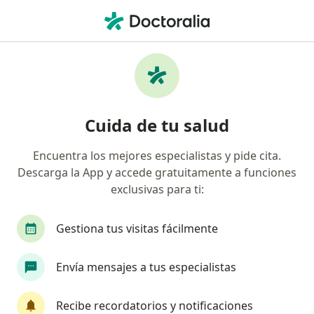
Men
Ortopedista Y Traumatólogo • Pasto, Nariño
Filtros
Seguro:
Axa Colpatria Medici
Ortopedistas y traumatólogos
Cuida de tu salud
recomendados de Axa Colpatria Medicina
Prepagada S.A. en Pasto
Encuentra los mejores especialistas y pide cita.
Descarga la App y accede gratuitamente a funciones
exclusivas para ti:
Gestiona tus visitas fácilmente
Envía mensajes a tus especialistas
Dr. David Cabrera Ortiz
Recibe recordatorios y notificaciones
·
Ver más
Ortopedista y traumatólogo