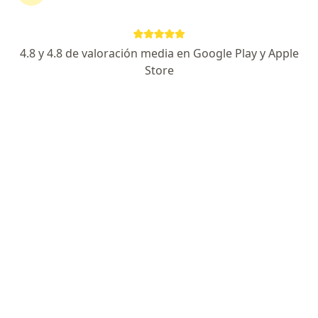
394 opiniones
Dirección 1
Dirección 2
4.8 y 4.8 de valoración media en Google Play y Apple
Store
Carrera 40 # 16 d-115, Pasto
•
Mapa
Palermo imagen
Acepta Axa Colpatria Medicina Prepagada S.A.
Visita Ortopedia y Traumatología
Este especialista no ofrece reserva de cita en línea en esta dirección.
Solicita una cita