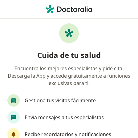
Men
Luxación Acromioclavicular • Pasto, Nariño
Filtros
• 1
Seguro
Mapa
Especialistas en Luxación acromioclavicular
Cuida de tu salud
en Pasto
Encuentra los mejores especialistas y pide cita.
Descarga la App y accede gratuitamente a funciones
¿Qué especialidad estás buscando?
exclusivas para ti:
Ortopedista y Traumatólogo
Ginecólogo
Gestiona tus visitas fácilmente
Envía mensajes a tus especialistas
Recibe recordatorios y notificaciones