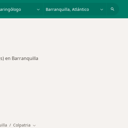
dad, enfermedad o nombre
p. ej. Bogotá
s) en Barranquilla
des más tratadas
illa
Colpatria
Cambiar de ciudad