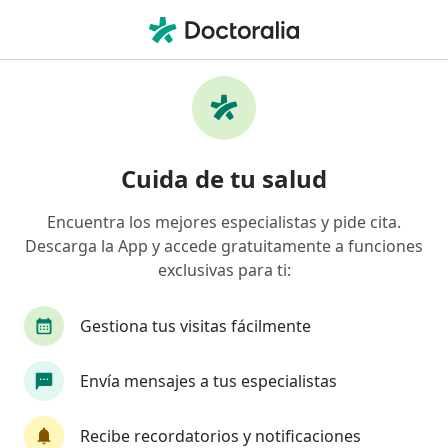
Men
Otorrinolaringólogo • Barranquilla, Atlántico
Filtros
Seguro:
Entidad Promotora De
Otorrinolaringólogos recomendados de
Cuida de tu salud
Entidad Promotora De Salud Sanitas S.A.S.
en Barranquilla
Encuentra los mejores especialistas y pide cita.
Descarga la App y accede gratuitamente a funciones
exclusivas para ti:
Gestiona tus visitas fácilmente
Envía mensajes a tus especialistas
Dr. Jorge Eduardo Melo Moyano
Recibe recordatorios y notificaciones
Otorrinolaringólogo