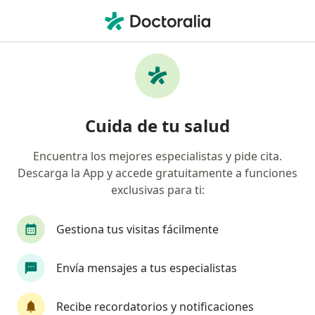
Men
Otorrinolaringólogo • Barranquilla, Atlántico
Filtros
Seguro:
Suramericana S.A.
Otorrinolaringólogos recomendados de
Cuida de tu salud
Suramericana S.A. en Barranquilla
Encuentra los mejores especialistas y pide cita.
Descarga la App y accede gratuitamente a funciones
exclusivas para ti:
Gestiona tus visitas fácilmente
Envía mensajes a tus especialistas
Dr. Félix Parales Zapatero
·
Ver más
Otorrinolaringólogo
Recibe recordatorios y notificaciones
591 opiniones