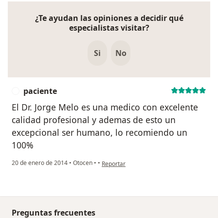
¿Te ayudan las opiniones a decidir qué
especialistas visitar?
Si
No
paciente
P
El Dr. Jorge Melo es una medico con excelente
calidad profesional y ademas de esto un
excepcional ser humano, lo recomiendo un
100%
en opinión del usuario paciente
20 de enero de 2014
•
Otocen
•
•
Reportar
Preguntas frecuentes