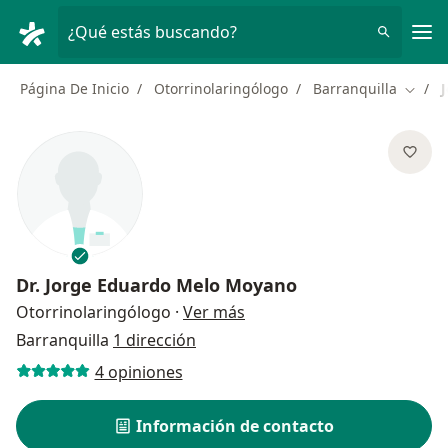
Men
¿Qué estás buscando?
Página De Inicio
Otorrinolaringólogo
Barranquilla
Cambi
Dr.
Jorge Eduardo Melo Moyano
sobre las especializaciones
Otorrinolaringólogo
·
Ver más
Barranquilla
1 dirección
4 opiniones
Información de contacto