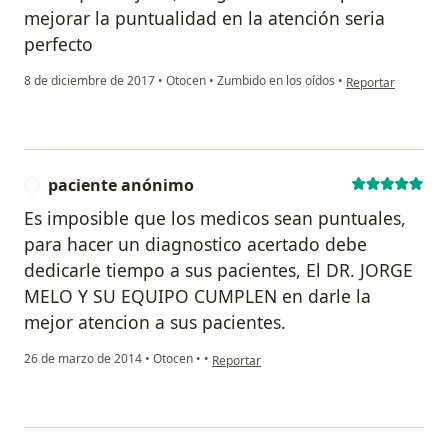
mejorar la puntualidad en la atención seria
perfecto
en opinión del us
8 de diciembre de 2017
•
Otocen
•
Zumbido en los oídos
•
Reportar
paciente anónimo
P
Es imposible que los medicos sean puntuales,
para hacer un diagnostico acertado debe
dedicarle tiempo a sus pacientes, El DR. JORGE
MELO Y SU EQUIPO CUMPLEN en darle la
mejor atencion a sus pacientes.
en opinión del usuario paciente anónimo
26 de marzo de 2014
•
Otocen
•
•
Reportar