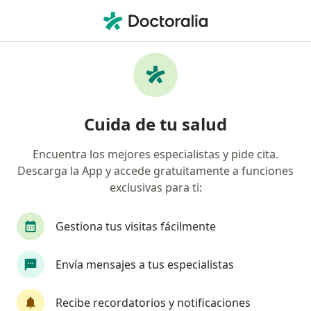
Men
Otorrinolaringólogo • Cartagena, Bolívar
Filtros
Seguro:
Liberty Seguros S.A.
Otorrinolaringólogos recomendados de
Cuida de tu salud
Liberty Seguros S.A. en Cartagena
Encuentra los mejores especialistas y pide cita.
Descarga la App y accede gratuitamente a funciones
exclusivas para ti:
Gestiona tus visitas fácilmente
Envía mensajes a tus especialistas
Dra. Maria Eugenia Martinez Casatti
·
Ver más
Otorrinolaringólogo
Recibe recordatorios y notificaciones
39 opiniones