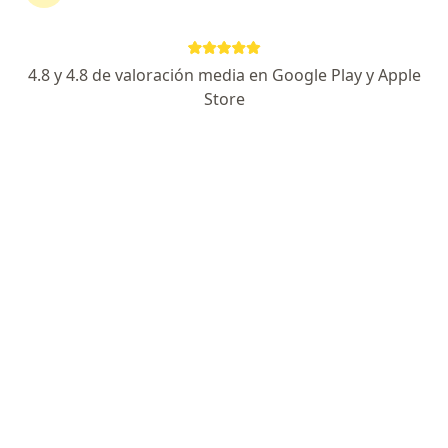
Otorrinolaringólogo
2 opiniones
4.8 y 4.8 de valoración media en Google Play y Apple
Dirección 1
Dirección 2
En línea
Store
Carrera 10 N° 14-50, Riohacha
•
Mapa
Este especialista no ofrece reserva de cita en línea en esta dirección.
Solicita una cita