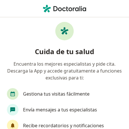
Men
Otorrinolaringólogo • Riohacha, Guajira
Filtros
Seguro
Mapa
Otorrinolaringólogos en Riohacha
Cuida de tu salud
Encuentra los mejores especialistas y pide cita.
¿Cuál es tu compañía aseguradora?
Descarga la App y accede gratuitamente a funciones
exclusivas para ti:
Gestiona tus visitas fácilmente
Envía mensajes a tus especialistas
Recibe recordatorios y notificaciones
Dr. Jaime Antonio Badillo Alvarez