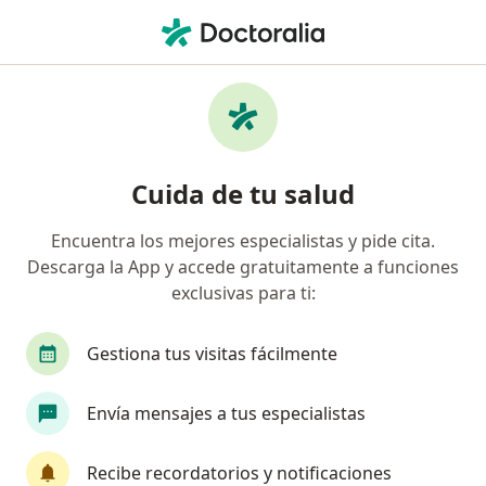
Men
Otorrinolaringólogo • Villavicencio, Meta
Búsquedas relacionadas
Enfermedades más tratadas
Epistaxis en Villavicencio
Cuida de tu salud
Faringitis/Faringoamigdalitis en Villavicencio
Encuentra los mejores especialistas y pide cita.
Hipoacusia en Villavicencio
Descarga la App y accede gratuitamente a funciones
Infecciones de oído en Villavicencio
exclusivas para ti:
Laringitis en Villavicencio
Gestiona tus visitas fácilmente
Ver más (9)
Más en esta categoría: Enfermedades más tr
Envía mensajes a tus especialistas
Página De Inicio
Otorrinolaringólogo
Villavicencio
Recibe recordatorios y notificaciones