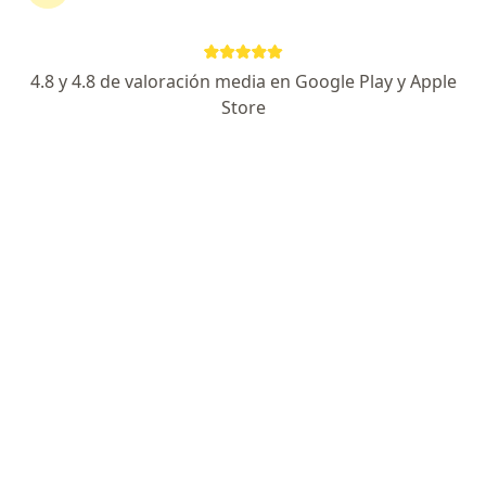
Medplus Medicina Prepagada
Cambiar de ciudad
4.8 y 4.8 de valoración media en Google Play y Apple
Store
No hemos encontrado ningún
Otorrinolaringólogo en Villavicencio, Meta