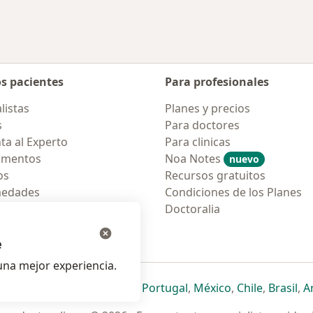
os pacientes
Para profesionales
listas
Planes y precios
s
Para doctores
ta al Experto
Para clinicas
amentos
Noa Notes
nuevo
os
Recursos gratuitos
medades
Condiciones de los Planes
tas Frecuentes
Doctoralia
ión para móvil
e
na mejor experiencia.
ueva pestaña
en una nueva pestaña
e abre en una nueva pestaña
se abre en una nueva pestaña
se abre en una nueva pestaña
se abre en una nueva pestaña
se abre en una nueva p
se abre en una
se abre e
se
Italia
,
Deutschland
,
Česko
,
Portugal
,
México
,
Chile
,
Brasil
,
A