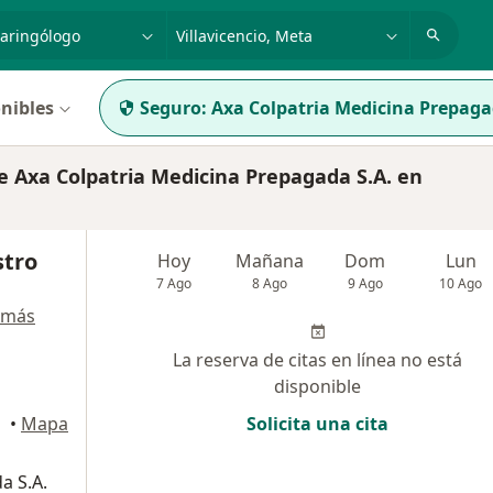
dad, enfermedad o nombre
p. ej. Bogotá
nibles
Seguro:
Axa Colpatria Medicina Prepaga
 Axa Colpatria Medicina Prepagada S.A. en
stro
Hoy
Mañana
Dom
Lun
7 Ago
8 Ago
9 Ago
10 Ago
 más
La reserva de citas en línea no está
disponible
ncio
•
Mapa
Solicita una cita
a S.A.