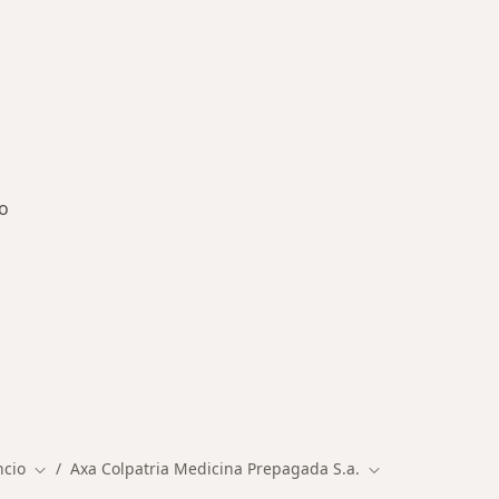
io
es más tratadas
ncio
Axa Colpatria Medicina Prepagada S.a.
Cambiar de ciudad
Cambiar de ciud