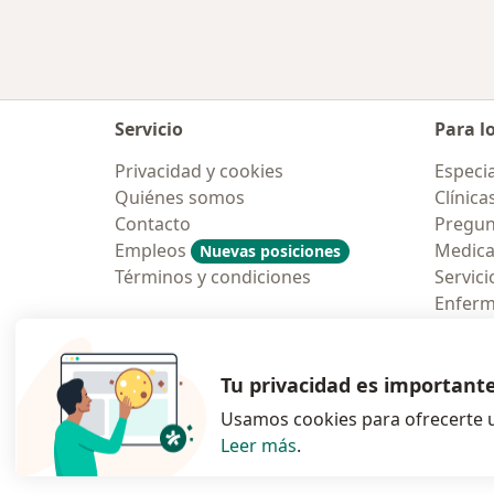
Servicio
Para l
Privacidad y cookies
Especia
Quiénes somos
Clínica
Contacto
Pregun
Empleos
Medic
Nuevas posiciones
Términos y condiciones
Servici
Enfer
Pregun
Aplicac
Tu privacidad es important
Usamos cookies para ofrecerte u
Leer más
.
se abre en una n
se abre 
s
Polska
,
Türkiye
,
España
,