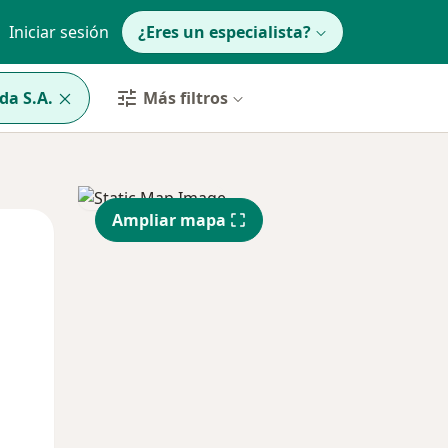
Iniciar sesión
¿Eres un especialista?
da S.A.
Más filtros
Ampliar mapa
Mar
Mié
Jue
11 Ago
12 Ago
13 Ago