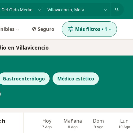
dad, enfermedad o nombre
p. ej. Bogotá
nibles
Seguro
Más filtros
•
1
io en Villavicencio
Gastroenterólogo
Médico estético
th
Hoy
Mañana
Dom
Lun
7 Ago
8 Ago
9 Ago
10 Ago