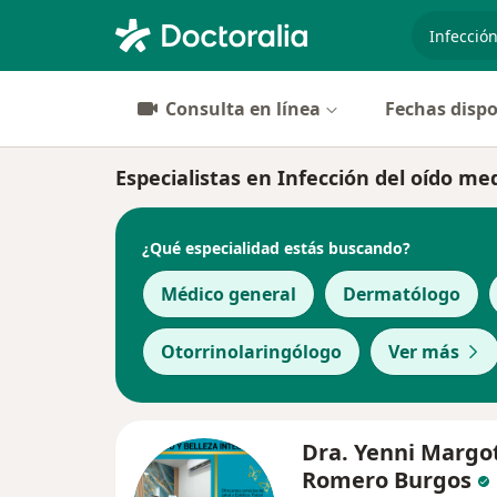
especiali
Consulta en línea
Fechas dispo
Especialistas en Infección del oído med
¿Qué especialidad estás buscando?
Médico general
Dermatólogo
Otorrinolaringólogo
Ver más
Dra. Yenni Margo
Romero Burgos