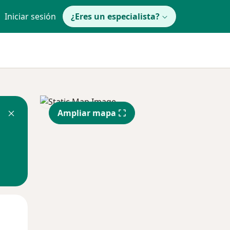
Iniciar sesión
¿Eres un especialista?
Ampliar mapa
Mar
Mié
Jue
11 Ago
12 Ago
13 Ago