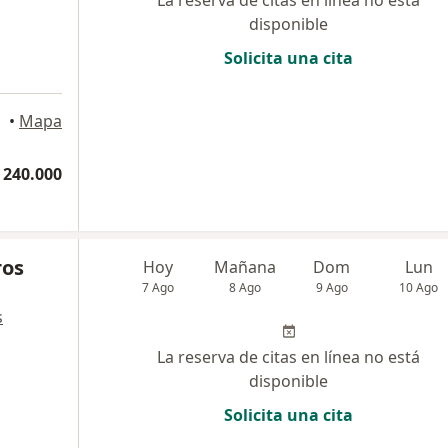
La reserva de citas en línea no está
disponible
Solicita una cita
encio
•
Mapa
 240.000
ros
Hoy
Mañana
Dom
Lun
7 Ago
8 Ago
9 Ago
10 Ago
s
La reserva de citas en línea no está
disponible
Solicita una cita