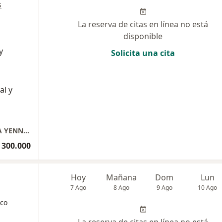
s
La reserva de citas en línea no está
disponible
y
Solicita una cita
al y
CONSULTORIO MEDICO ESPECIALIZADO DRA YENNI ROMERO
 300.000
Hoy
Mañana
Dom
Lun
7 Ago
8 Ago
9 Ago
10 Ago
ico