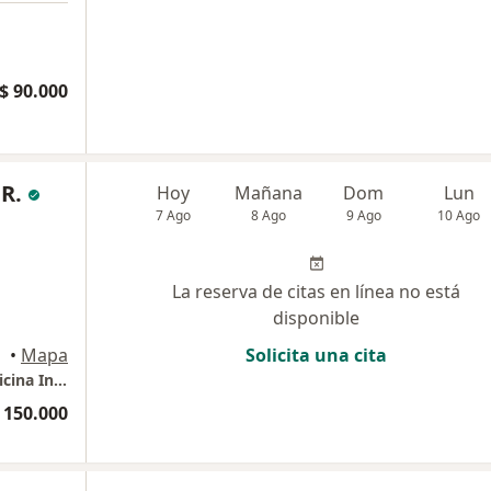
$ 90.000
 R.
Hoy
Mañana
Dom
Lun
7 Ago
8 Ago
9 Ago
10 Ago
La reserva de citas en línea no está
disponible
•
Mapa
Solicita una cita
Dr. Andrés García R. Medicina Estética - Medicina Integrativa
 150.000