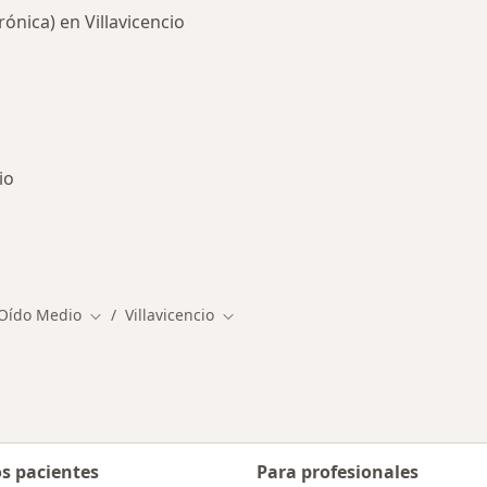
nica) en Villavicencio
io
medades en Villavicencio
 Oído Medio
Villavicencio
Cambiar de ciudad
Cambiar de ciudad
os pacientes
Para profesionales