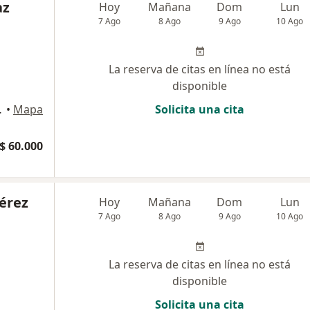
az
Hoy
Mañana
Dom
Lun
7 Ago
8 Ago
9 Ago
10 Ago
La reserva de citas en línea no está
disponible
llavicencio
•
Mapa
Solicita una cita
$ 60.000
érez
Hoy
Mañana
Dom
Lun
7 Ago
8 Ago
9 Ago
10 Ago
La reserva de citas en línea no está
disponible
Solicita una cita