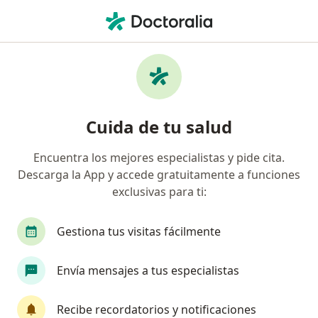
Men
Municipio De Cajicá • Palmira, Valle del Cauca
Página De Inicio
Palmira
Municipio De Cajicá
Cuida de tu salud
Encuentra los mejores especialistas y pide cita.
Descarga la App y accede gratuitamente a funciones
exclusivas para ti:
Gestiona tus visitas fácilmente
Envía mensajes a tus especialistas
Recibe recordatorios y notificaciones